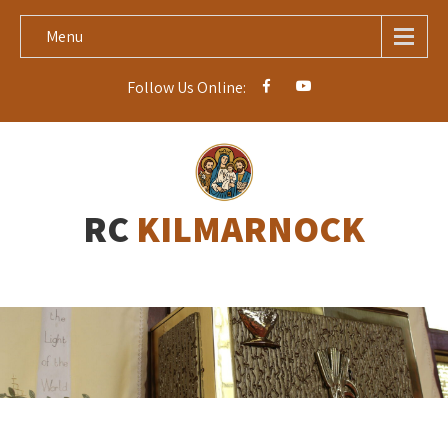
Menu
Follow Us Online:
RC
KILMARNOCK