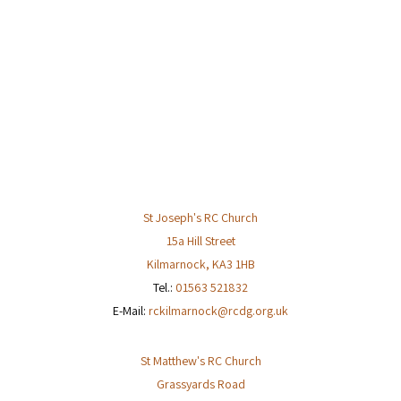
i
s
e
w
s
N
a
v
i
g
a
St Joseph's RC Church
t
15a Hill Street
i
Kilmarnock
,
KA3 1HB
o
Tel.:
01563 521832
n
E-Mail:
rckilmarnock@rcdg.org.uk
St Matthew's RC Church
Grassyards Road